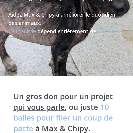
:
Aidez Max & Chipy à améliorer le quotidien
des animaux.
Leur survie
dépend entièrement de
vos dons
.
Un gros don pour un
projet
qui vous parle
, ou juste
10
balles pour filer un coup de
patte
à Max & Chipy.