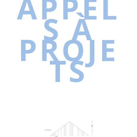
APPEL
S À
PROJE
TS