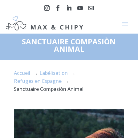
SANCTUAIRE COMPASIÒN
ANIMAL
Accueil
Labélisation
Refuges en Espagne
Sanctuaire Compasiòn Animal